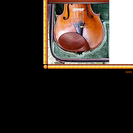
.
vers