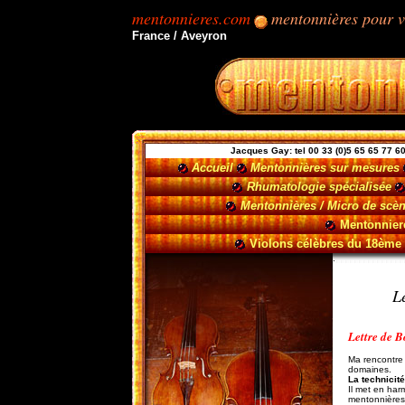
mentonnieres.com
mentonnières pour 
France / Aveyron
Jacques Gay: tel 00 33
(0)
5 65 65 77 6
Accueil
Mentonnières sur mesures
Rhumatologie spécialisée
Mentonnières / Micro de sc
Mentonnier
Violons célèbres du 18ème s
.
L
Lettre de B
Ma rencontre 
domaines.
La technicit
Il met en har
mentonnières