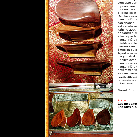
correspondant
réponse non 
rondeur des g
et donc de la
De plus - sel
mentonnière su
son change - 
est de telle 
lutherie avec
en fonction d
affecté par la
mentonnière p
rétablir son 
plusieurs nat
émission du so
Ayant compris
me posais des
Ensuite avec 
mentonnières 
mentonnière es
entièrement la
étonné plus e
j'avais aupar
Je suis très 
dévouement.
Mikael Rizor
etc ...
Les messag
Les autres so