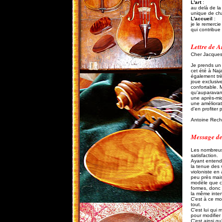
L
'art
:
au delà de la
unique de chaq
L'accueil
:
je le remercie
qui contribue
Lettre de 
Cher Jacques
Je prends un 
cet été à Naj
également trè
joue exclusiv
confortable. 
qu'auparavant
une après-mid
une améliorat
d'en profiter
Antoine Rech
Message de
Les nombreuse
satisfaction.
Ayant entendu
la tenue des v
violoniste e
peu près mais
modèle que ce
formes, donc 
la même inten
C'est à ce mo
tout.
C'est lui qui
pour modifier 
C'est ainsi qu